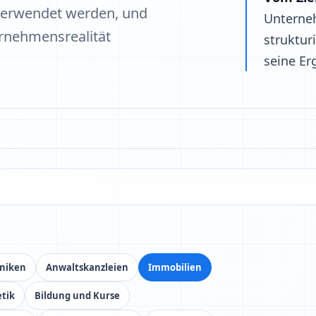
 verwendet werden, und
Unterne
rnehmensrealität
struktur
seine Er
iniken
Anwaltskanzleien
Immobilien
tik
Bildung und Kurse