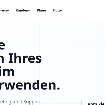
onen
Kunden
Pläne
Blog
e
 Ihres
 im
rwenden.
keting- und Support-
Vom Ziel