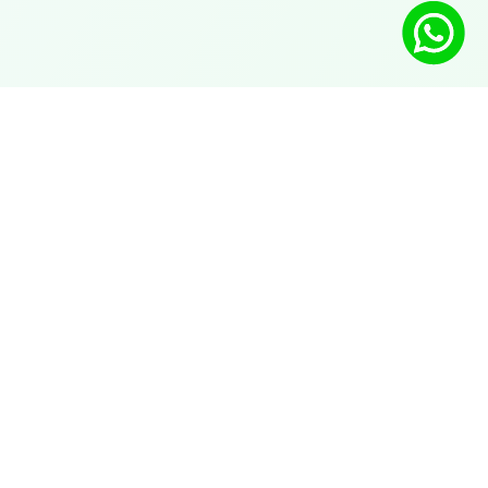
Lösungen
Chatbot mit KI auf WhatsApp
Automatischer Service
KI für Verkauf auf WhatsApp