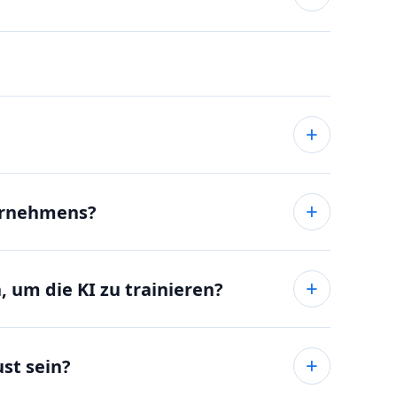
ernehmens?
 um die KI zu trainieren?
st sein?