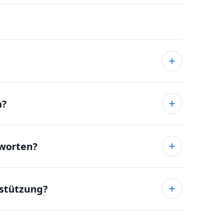
n?
tworten?
rstützung?