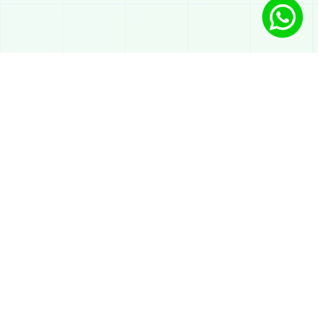
Lösungen
Chatbot mit KI auf WhatsApp
Automatischer Service
KI für Verkauf auf WhatsApp