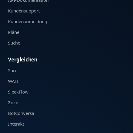
API-Dokumentation
Kundensupport
Kundenanmeldung
Pläne
Suche
Vergleichen
Suri
WATI
SleekFlow
Zoko
BotConversa
Interakt